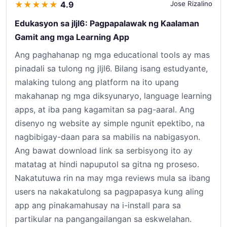
★
★
★
★
★
4.9
Jose Rizalino
Edukasyon sa jljl6: Pagpapalawak ng Kaalaman
Gamit ang mga Learning App
Ang paghahanap ng mga educational tools ay mas
pinadali sa tulong ng jljl6. Bilang isang estudyante,
malaking tulong ang platform na ito upang
makahanap ng mga diksyunaryo, language learning
apps, at iba pang kagamitan sa pag-aaral. Ang
disenyo ng website ay simple ngunit epektibo, na
nagbibigay-daan para sa mabilis na nabigasyon.
Ang bawat download link sa serbisyong ito ay
matatag at hindi napuputol sa gitna ng proseso.
Nakatutuwa rin na may mga reviews mula sa ibang
users na nakakatulong sa pagpapasya kung aling
app ang pinakamahusay na i-install para sa
partikular na pangangailangan sa eskwelahan.