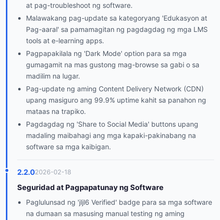
at pag-troubleshoot ng software.
Malawakang pag-update sa kategoryang 'Edukasyon at
Pag-aaral' sa pamamagitan ng pagdagdag ng mga LMS
tools at e-learning apps.
Pagpapakilala ng 'Dark Mode' option para sa mga
gumagamit na mas gustong mag-browse sa gabi o sa
madilim na lugar.
Pag-update ng aming Content Delivery Network (CDN)
upang masiguro ang 99.9% uptime kahit sa panahon ng
mataas na trapiko.
Pagdagdag ng 'Share to Social Media' buttons upang
madaling maibahagi ang mga kapaki-pakinabang na
software sa mga kaibigan.
2.2.0
2026-02-18
Seguridad at Pagpapatunay ng Software
Paglulunsad ng 'jljl6 Verified' badge para sa mga software
na dumaan sa masusing manual testing ng aming