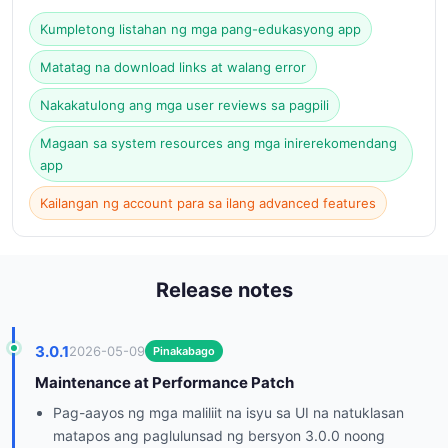
Kumpletong listahan ng mga pang-edukasyong app
Matatag na download links at walang error
Nakakatulong ang mga user reviews sa pagpili
Magaan sa system resources ang mga inirerekomendang
app
Kailangan ng account para sa ilang advanced features
Release notes
3.0.1
2026-05-09
Pinakabago
Maintenance at Performance Patch
Pag-aayos ng mga maliliit na isyu sa UI na natuklasan
matapos ang paglulunsad ng bersyon 3.0.0 noong