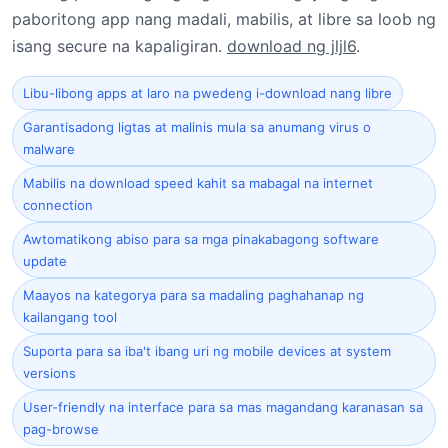
paboritong app nang madali, mabilis, at libre sa loob ng
isang secure na kapaligiran.
download ng jljl6
.
Libu-libong apps at laro na pwedeng i-download nang libre
Garantisadong ligtas at malinis mula sa anumang virus o
malware
Mabilis na download speed kahit sa mabagal na internet
connection
Awtomatikong abiso para sa mga pinakabagong software
update
Maayos na kategorya para sa madaling paghahanap ng
kailangang tool
Suporta para sa iba't ibang uri ng mobile devices at system
versions
User-friendly na interface para sa mas magandang karanasan sa
pag-browse