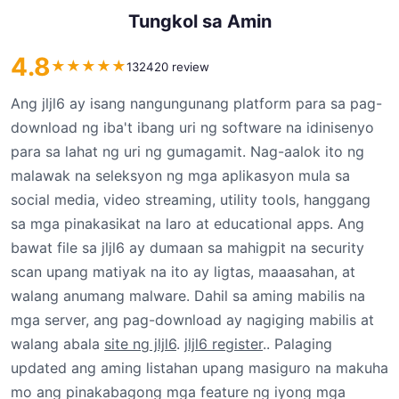
Tungkol sa Amin
4.8
★
★
★
★
★
132420 review
Ang jljl6 ay isang nangungunang platform para sa pag-
download ng iba't ibang uri ng software na idinisenyo
para sa lahat ng uri ng gumagamit. Nag-aalok ito ng
malawak na seleksyon ng mga aplikasyon mula sa
social media, video streaming, utility tools, hanggang
sa mga pinakasikat na laro at educational apps. Ang
bawat file sa jljl6 ay dumaan sa mahigpit na security
scan upang matiyak na ito ay ligtas, maaasahan, at
walang anumang malware. Dahil sa aming mabilis na
mga server, ang pag-download ay nagiging mabilis at
walang abala
site ng jljl6
.
jljl6 register
.. Palaging
updated ang aming listahan upang masiguro na makuha
mo ang pinakabagong mga feature ng iyong mga