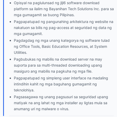
Opisyal na paglulunsad ng jljl6 software download
platform sa ilalim ng Bayanihan Tech Solutions Inc. para sa
mga gumagamit sa buong Pilipinas.
Pagpapatupad ng pangunahing arkitektura ng website na
nakatuon sa bilis ng pag-access at seguridad ng data ng
mga gumagamit.
Pagdagdag ng mga unang kategorya ng software tulad
ng Office Tools, Basic Education Resources, at System
Utilities.
Pagbubukas ng mabilis na download server na may
suporta para sa multi-threaded downloading upang
masiguro ang mabilis na pagkuha ng mga file.
Pagpapatupad ng simpleng user interface na madaling
intindihin kahit ng mga baguhang gumagamit ng
teknolohiya.
Pagsasagawa ng unang pagsusuri sa seguridad upang
matiyak na ang lahat ng mga installer ay ligtas mula sa
anumang uri ng malware o virus.