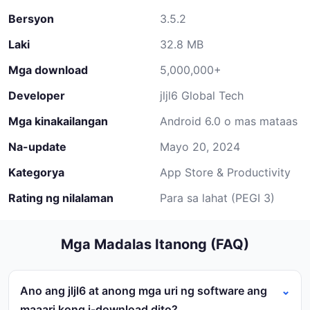
Bersyon
3.5.2
Laki
32.8 MB
Mga download
5,000,000+
Developer
jljl6 Global Tech
Mga kinakailangan
Android 6.0 o mas mataas
Na-update
Mayo 20, 2024
Kategorya
App Store & Productivity
Rating ng nilalaman
Para sa lahat (PEGI 3)
Mga Madalas Itanong (FAQ)
Ano ang jljl6 at anong mga uri ng software ang
maaari kong i-download dito?