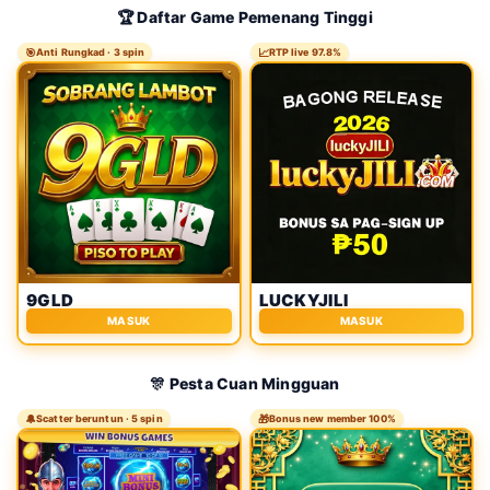
🏆 Daftar Game Pemenang Tinggi
🎯
Anti Rungkad · 3 spin
📈
RTP live 97.8%
9GLD
LUCKYJILI
MASUK
MASUK
🎊 Pesta Cuan Mingguan
🔔
Scatter beruntun · 5 spin
🎁
Bonus new member 100%