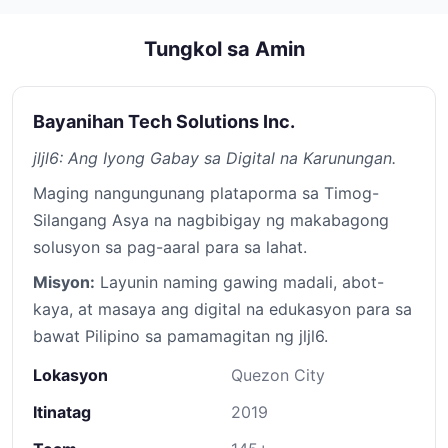
Tungkol sa Amin
Bayanihan Tech Solutions Inc.
jljl6: Ang Iyong Gabay sa Digital na Karunungan.
Maging nangungunang plataporma sa Timog-
Silangang Asya na nagbibigay ng makabagong
solusyon sa pag-aaral para sa lahat.
Misyon:
Layunin naming gawing madali, abot-
kaya, at masaya ang digital na edukasyon para sa
bawat Pilipino sa pamamagitan ng jljl6.
Lokasyon
Quezon City
Itinatag
2019